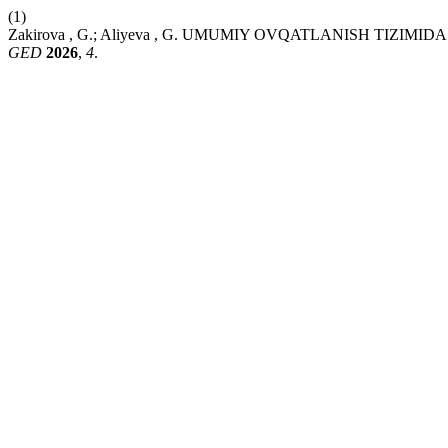
(1)
Zakirova , G.; Aliyeva , G. UMUMIY OVQATLANISH TIZIM
GED
2026
,
4
.