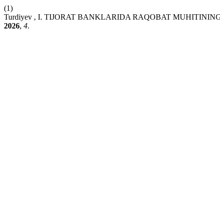
(1)
Turdiyev , I. TIJORAT BANKLARIDA RAQOBAT MUHITINI
2026
,
4
.