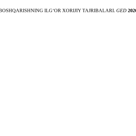
A BOSHQARISHNING ILG‘OR XORIJIY TAJRIBALARI.
GED
202