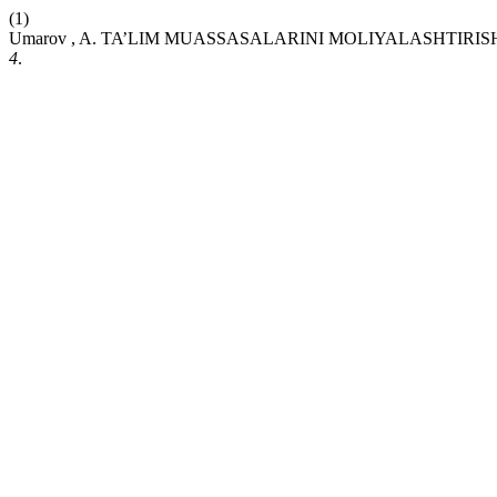
(1)
Umarov , A. TA’LIM MUASSASALARINI MOLIYALASHTIRI
4
.