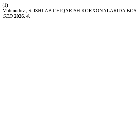
(1)
Mahmudov , S. ISHLAB CHIQARISH KORXONALARIDA B
GED
2026
,
4
.