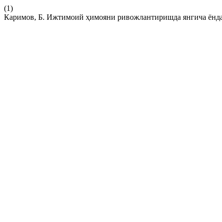
(1)
Каримов, Б. Ижтимоий ҳимояни ривожлантиришда янгича ёнд