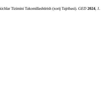
ichlar Tizimini Takomillashtirish (xorij Tajribasi).
GED
2024
,
1
.