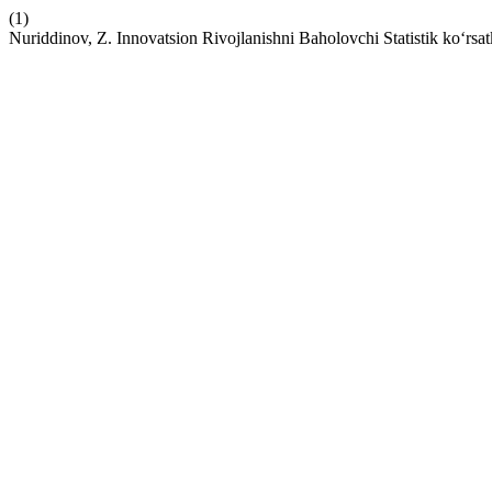
(1)
Nuriddinov, Z. Innovatsion Rivojlanishni Baholovchi Statistik ko‘rsatk