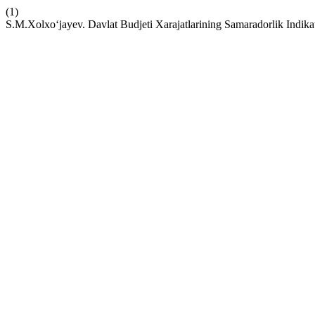
(1)
S.M.Xolxo‘jayev. Davlat Budjeti Xarajatlarining Samaradorlik Indika