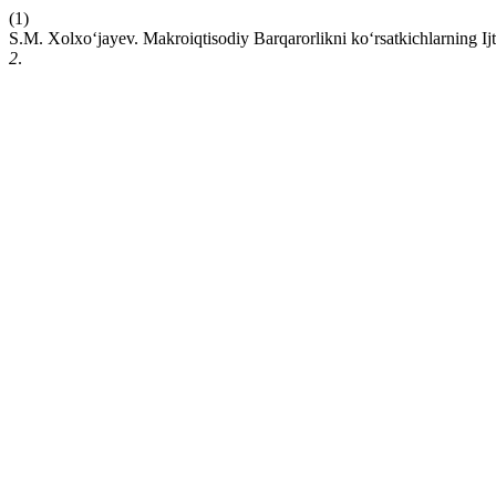
(1)
S.M. Xolxo‘jayev. Makroiqtisodiy Barqarorlikni ko‘rsatkichlarning Ijti
2
.