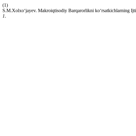
(1)
S.M.Xolxo‘jayev. Makroiqtisodiy Barqarorlikni ko‘rsatkichlarning Ijti
1
.