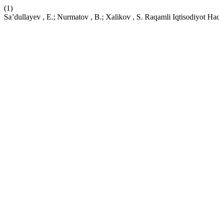
(1)
Sa’dullayev , E.; Nurmatov , B.; Xalikov , S. Raqamli Iqtisodiyot