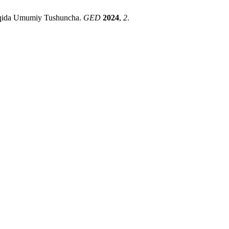
 Haqida Umumiy Tushuncha.
GED
2024
,
2
.