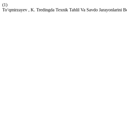
(1)
To‘qmirzayev , K. Tredingda Texnik Tahlil Va Savdo Jarayonlarini B