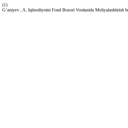
(1)
G‘aniyev , A. Iqtisodiyotni Fond Bozori Vositasida Moliyalashtirish 