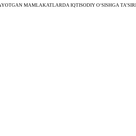
JLANAYOTGAN MAMLAKATLARDA IQTISODIY O‘SISHGA TA’SIR