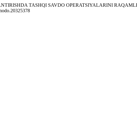
IVOJLANTIRISHDA TASHQI SAVDO OPERATSIYALARINI RAQAM
/zenodo.20325378