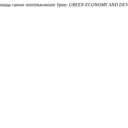
ришда саноат ипотекасининг ўрни.
GREEN ECONOMY AND DE