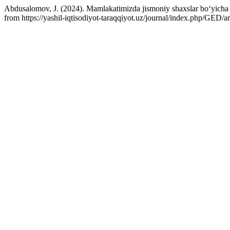
Abdusalomov, J. (2024). Mamlakatimizda jismoniy shaxslar bo‘yicha kr
from https://yashil-iqtisodiyot-taraqqiyot.uz/journal/index.php/GED/a