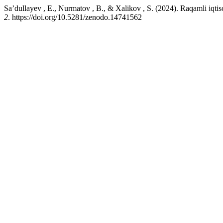
Sa’dullayev , E., Nurmatov , B., & Xalikov , S. (2024). Raqamli iqt
2
. https://doi.org/10.5281/zenodo.14741562