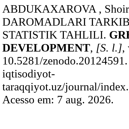
ABDUKAXAROVA , Shoir
DAROMADLARI TARKIB
STATISTIK TAHLILI.
GR
DEVELOPMENT
,
[S. l.]
,
10.5281/zenodo.20124591. D
iqtisodiyot-
taraqqiyot.uz/journal/inde
Acesso em: 7 aug. 2026.