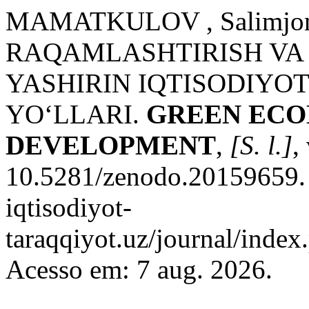
MAMATKULOV , Salimjo
RAQAMLASHTIRISH VA 
YASHIRIN IQTISODIYOT
YOʻLLARI.
GREEN EC
DEVELOPMENT
,
[S. l.]
,
10.5281/zenodo.20159659. D
iqtisodiyot-
taraqqiyot.uz/journal/inde
Acesso em: 7 aug. 2026.