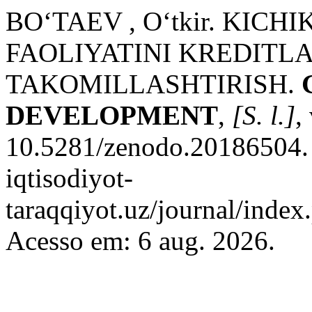
BO‘TAEV , O‘tkir. KIC
FAOLIYATINI KREDITLA
TAKOMILLASHTIRISH.
DEVELOPMENT
,
[S. l.]
,
10.5281/zenodo.20186504. D
iqtisodiyot-
taraqqiyot.uz/journal/inde
Acesso em: 6 aug. 2026.