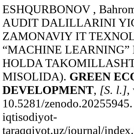
ESHQURBONOV , Bahro
AUDIT DALILLARINI YI
ZAMONAVIY IT TEXNO
“MACHINE LEARNING”
HOLDA TAKOMILLASHTIR
MISOLIDA).
GREEN EC
DEVELOPMENT
,
[S. l.]
,
10.5281/zenodo.20255945. D
iqtisodiyot-
taraqqiyot.uz/journal/inde