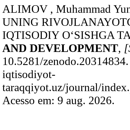
ALIMOV , Muhammad Yu
UNING RIVOJLANAYO
IQTISODIY O‘SISHGA TA
AND DEVELOPMENT
,
[
10.5281/zenodo.20314834. D
iqtisodiyot-
taraqqiyot.uz/journal/inde
Acesso em: 9 aug. 2026.