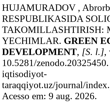
HUJAMURADOV , Abrorb
RESPUBLIKASIDA SOLI
TAKOMILLASHTIRISH:
YECHIMLAR.
GREEN E
DEVELOPMENT
,
[S. l.]
,
10.5281/zenodo.20325450. D
iqtisodiyot-
taraqqiyot.uz/journal/inde
Acesso em: 9 aug. 2026.