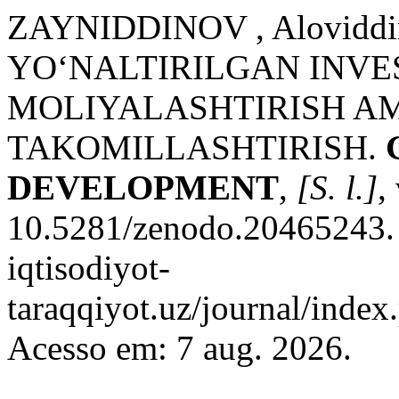
ZAYNIDDINOV , Alovidd
YO‘NALTIRILGAN INVE
MOLIYALASHTIRISH A
TAKOMILLASHTIRISH.
DEVELOPMENT
,
[S. l.]
,
10.5281/zenodo.20465243. D
iqtisodiyot-
taraqqiyot.uz/journal/inde
Acesso em: 7 aug. 2026.