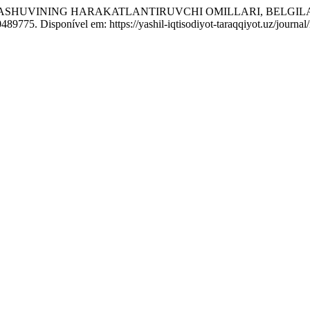
LLASHUVINING HARAKATLANTIRUVCHI OMILLARI, BELGIL
0489775. Disponível em: https://yashil-iqtisodiyot-taraqqiyot.uz/journ