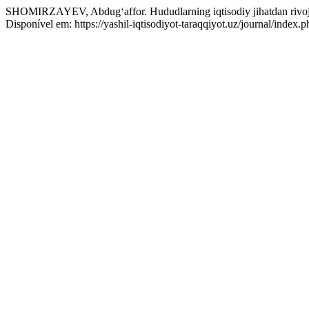
SHOMIRZAYEV, Abdug‘affor. Hududlarning iqtisodiy jihatdan rivojlant
Disponível em: https://yashil-iqtisodiyot-taraqqiyot.uz/journal/inde