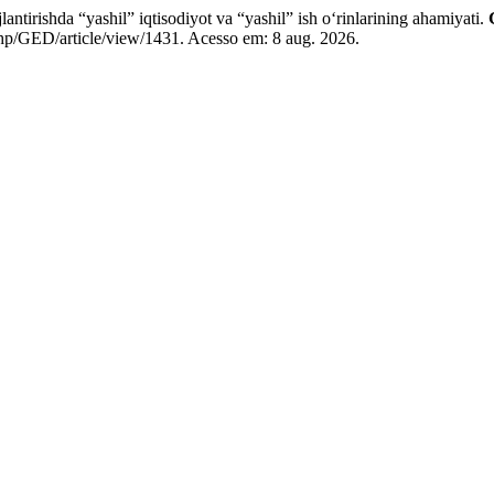
irishda “yashil” iqtisodiyot va “yashil” ish o‘rinlarining ahamiyati.
x.php/GED/article/view/1431. Acesso em: 8 aug. 2026.