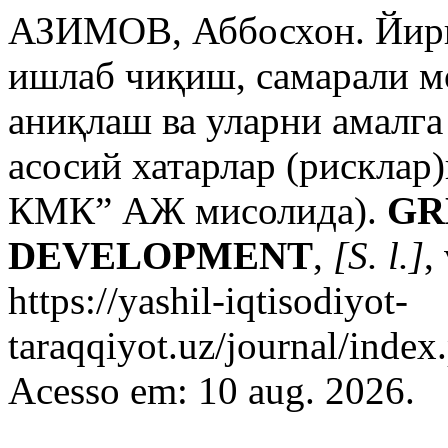
АЗИМОВ, Аббосхон. Йири
ишлаб чиқиш, самарали 
аниқлаш ва уларни амалг
асосий хатарлар (рисклар
КМК” АЖ мисолида).
GR
DEVELOPMENT
,
[S. l.]
,
https://yashil-iqtisodiyot-
taraqqiyot.uz/journal/inde
Acesso em: 10 aug. 2026.