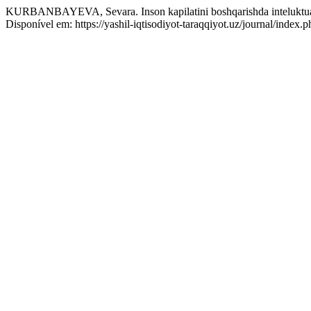
KURBANBAYEVA, Sevara. Inson kapilatini boshqarishda inteluktual sa
Disponível em: https://yashil-iqtisodiyot-taraqqiyot.uz/journal/inde