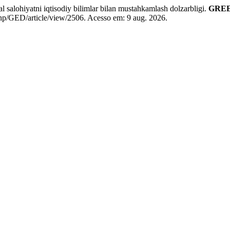
lohiyatni iqtisodiy bilimlar bilan mustahkamlash dolzarbligi.
GRE
x.php/GED/article/view/2506. Acesso em: 9 aug. 2026.