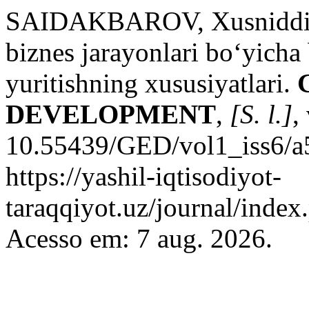
SAIDAKBAROV, Xusniddin.
biznes jarayonlari bo‘yicha
yuritishning xususiyatlari.
DEVELOPMENT
,
[S. l.]
,
10.55439/GED/vol1_iss6/a5
https://yashil-iqtisodiyot-
taraqqiyot.uz/journal/inde
Acesso em: 7 aug. 2026.