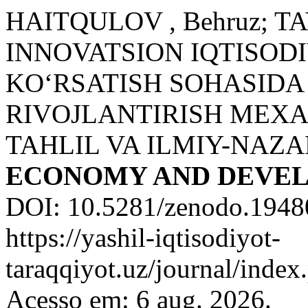
HAITQULOV , Behruz; TA
INNOVATSION IQTISOD
KO‘RSATISH SOHASIDA
RIVOJLANTIRISH MEXA
TAHLIL VA ILMIY-NAZA
ECONOMY AND DEVE
DOI: 10.5281/zenodo.1948
https://yashil-iqtisodiyot-
taraqqiyot.uz/journal/inde
Acesso em: 6 aug. 2026.