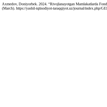
Axmedov, Doniyorbek. 2024. “Rivojlanayotgan Mamlakatlarda Fond B
(March). https://yashil-iqtisodiyot-taraqqiyot.uz/journal/index.php/GE