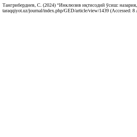
Тангрибердиев, С. (2024) “Инклюзив иқтисодий ўсиш: назария
taraqqiyot.uz/journal/index.php/GED/article/view/1439 (Accessed: 8