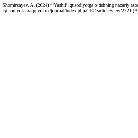
Shomirzayev, A. (2024) “‘Yashil’ iqtisodiyotga o‘tishning nazariy aso
iqtisodiyot-taraqqiyot.uz/journal/index.php/GED/article/view/2721 (