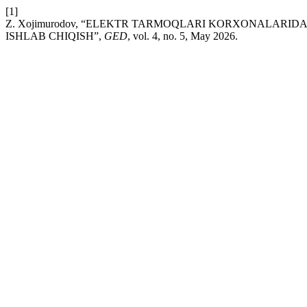
[1]
Z. Xojimurodov, “ELEKTR TARMOQLARI KORXONALARIDA
ISHLAB CHIQISH”,
GED
, vol. 4, no. 5, May 2026.