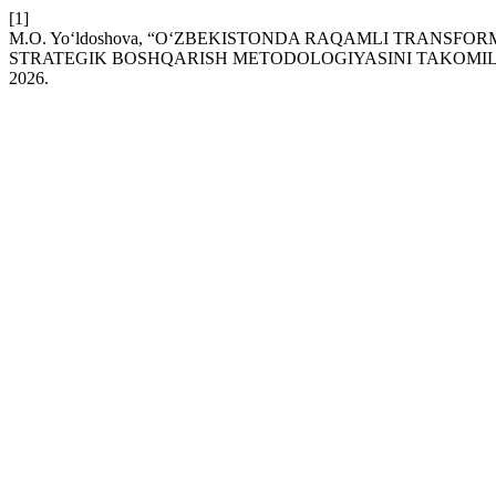
[1]
M.O. Yo‘ldoshova, “O‘ZBEKISTONDA RAQAMLI TRANSFO
STRATEGIK BOSHQARISH METODOLOGIYASINI TAKOMIL
2026.