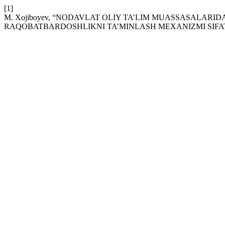
[1]
M. Xojiboyev, “NODAVLAT OLIY TA’LIM MUASSASALARI
RAQOBATBARDOSHLIKNI TA’MINLASH MEXANIZMI SIFAT