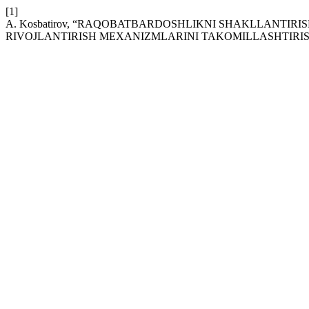
[1]
A. Kosbatirov, “RAQOBATBARDOSHLIKNI SHAKLLANTIRI
RIVOJLANTIRISH MEXANIZMLARINI TAKOMILLASHTIRIS