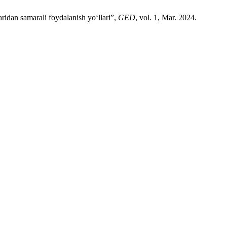
ridan samarali foydalanish yo‘llari”,
GED
, vol. 1, Mar. 2024.