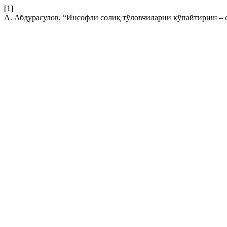
[1]
А. Абдурасулов, “Инсофли солиқ тўловчиларни кўпайтириш –