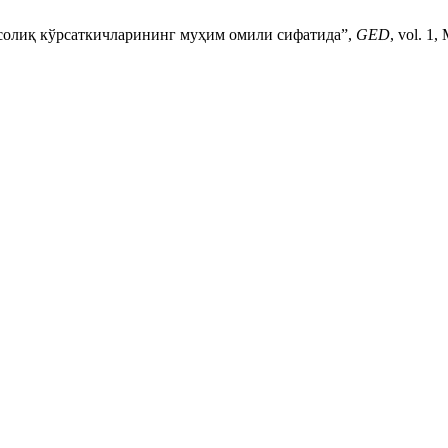
 солиқ кўрсаткичларининг муҳим омили сифатида”,
GED
, vol. 1,