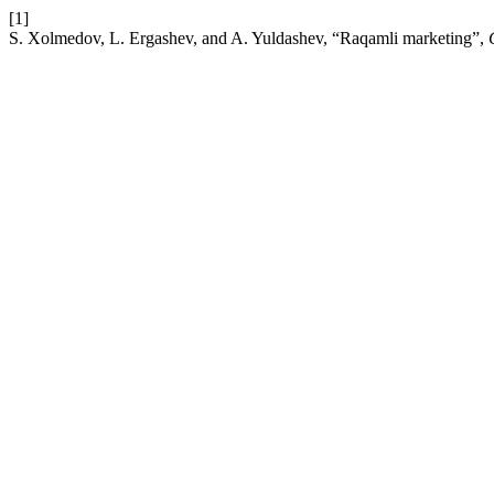
[1]
S. Xolmedov, L. Ergashev, and A. Yuldashev, “Raqamli marketing”,