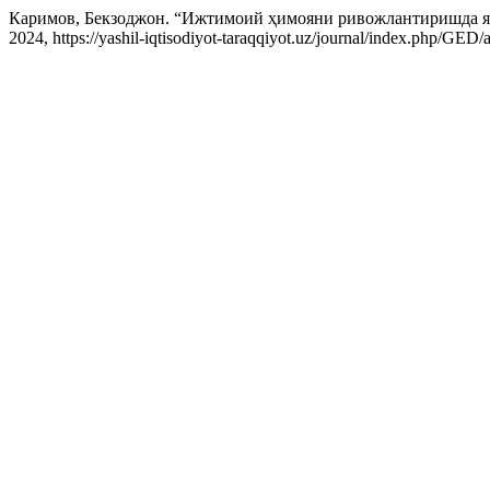
Каримов, Бекзоджон. “Ижтимоий ҳимояни ривожлантиришда я
2024, https://yashil-iqtisodiyot-taraqqiyot.uz/journal/index.php/GED/