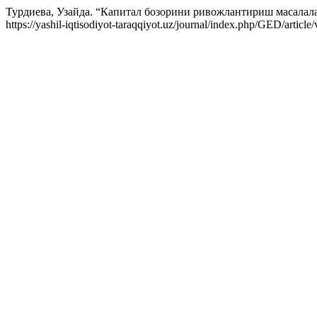
Турдиева, Узайда. “Капитал бозорини ривожлантириш масалал
https://yashil-iqtisodiyot-taraqqiyot.uz/journal/index.php/GED/article