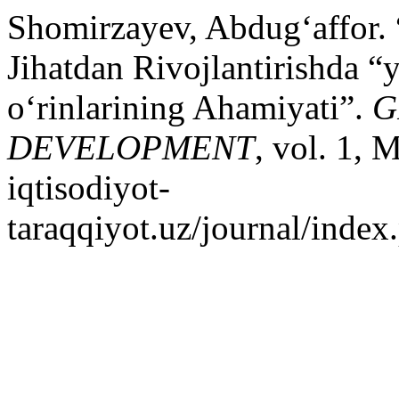
Shomirzayev, Abdug‘affor. 
Jihatdan Rivojlantirishda “y
o‘rinlarining Ahamiyati”.
G
DEVELOPMENT
, vol. 1, 
iqtisodiyot-
taraqqiyot.uz/journal/inde