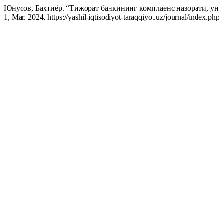
Юнусов, Бахтиёр. “Тижорат банкининг комплаенс назорати, ун
1, Mar. 2024, https://yashil-iqtisodiyot-taraqqiyot.uz/journal/index.p