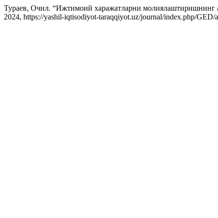
Тураев, Очил. “Ижтимоий харажатларни молиялаштиришнинг 
2024, https://yashil-iqtisodiyot-taraqqiyot.uz/journal/index.php/GED/