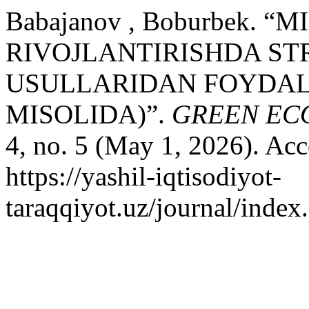
Babajanov , Boburbek.
RIVOJLANTIRISHDA S
USULLARIDAN FOYDAL
MISOLIDA)”.
GREEN EC
4, no. 5 (May 1, 2026). Ac
https://yashil-iqtisodiyot-
taraqqiyot.uz/journal/inde