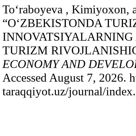
To‘raboyeva , Kimiyoxon, 
“OʻZBEKISTONDA TURI
INNOVATSIYALARNING 
TURIZM RIVOJLANISHIG
ECONOMY AND DEVELO
Accessed August 7, 2026. ht
taraqqiyot.uz/journal/inde