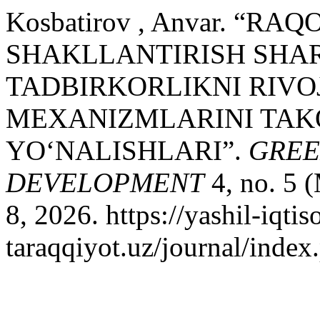
Kosbatirov , Anvar. “
SHAKLLANTIRISH SHAR
TADBIRKORLIKNI RIVO
MEXANIZMLARINI TAK
YO‘NALISHLARI”.
GREE
DEVELOPMENT
4, no. 5 
8, 2026. https://yashil-iqtis
taraqqiyot.uz/journal/inde