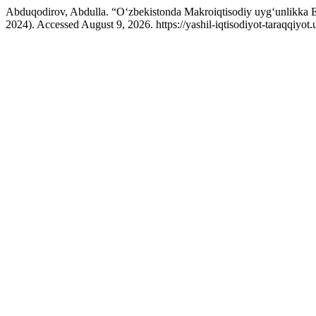
Abduqodirov, Abdulla. “O‘zbekistonda Makroiqtisodiy uyg‘unlikka E
2024). Accessed August 9, 2026. https://yashil-iqtisodiyot-taraqqiyot